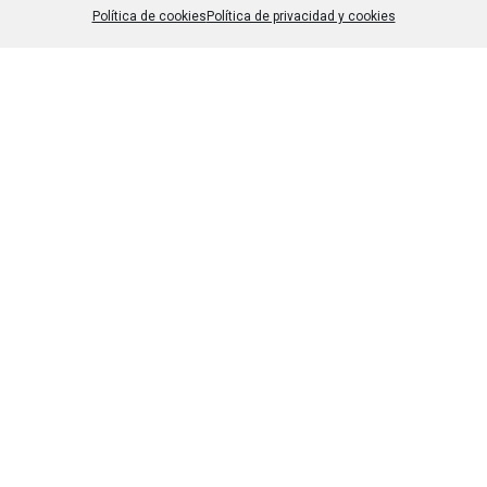
Política de cookies
Política de privacidad y cookies
Gabriela Berini es escritora y ofrece servicios de
traducción, corrección y redacción. Ha publicado un
poemario, un cuento infantil y dos libros de escritura
personal…
Load More