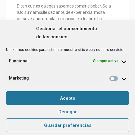
Dicen que as galegas sabemos comer e beber. Se a
isto sumámoslle dez anos de experiencia, moita
perseverancia, moita formación e o tesón e bo…
Gestionar el consentimiento
de las cookies
Utilizamos cookies para optimizar nuestro sitio web y nuestro servicio.
Funcional
Siempre activo
Marketing
Acepto
Denegar
Gabriela Berini. Servicios
Guardar preferencias
editoriales