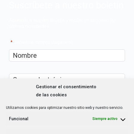
Suscríbete a nuestro boletín
Apúntate a nuestro boletín y recibe en tu correo las
últimas novedades
"
*
" señala los campos obligatorios
Nombre
*
Correo
electrónico
*
Gestionar el consentimiento
de las cookies
¿Cuál es tu perfil?
*
Utilizamos cookies para optimizar nuestro sitio web y nuestro servicio.
Emprendedora
Técnica/o de autoempleo, orientación laboral,
Funcional
igualdad [etc.]
Siempre activo