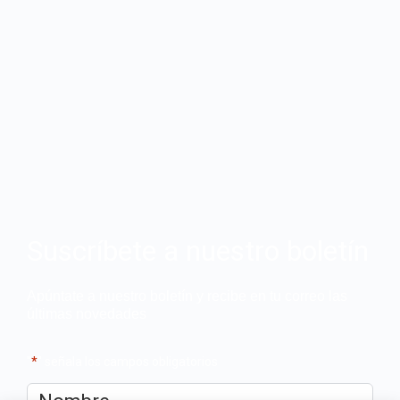
Suscríbete a nuestro boletín
Apúntate a nuestro boletín y recibe en tu correo las
últimas novedades
"
*
" señala los campos obligatorios
Nombre
*