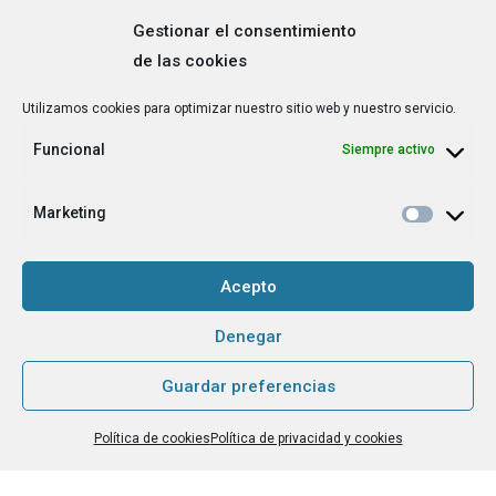
Gestionar el consentimiento
de las cookies
Correo
Utilizamos cookies para optimizar nuestro sitio web y nuestro servicio.
electrónico
*
Funcional
Siempre activo
¿Cuál es tu perfil?
*
Emprendedora
Marketing
Técnica/o de autoempleo, orientación laboral,
igualdad [etc.]
Acepto
CAPTCHA
Denegar
Guardar preferencias
Haz clic para aceptar la validación de reCaptcha.
Política de cookies
Política de privacidad y cookies
He leído y acepto la
Política de privacidad
.
*