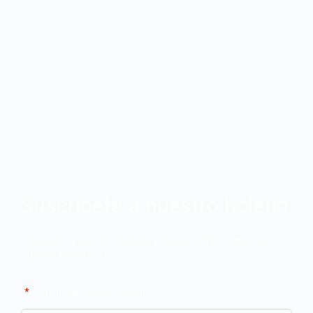
Suscríbete a nuestro boletín
Apúntate a nuestro boletín y recibe en tu correo las
últimas novedades
"
*
" señala los campos obligatorios