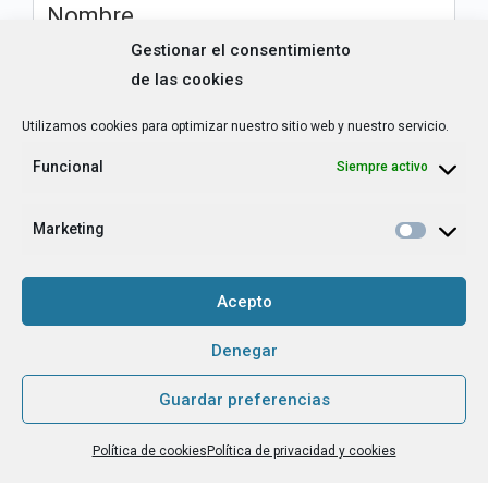
Nombre
*
Gestionar el consentimiento
de las cookies
Correo
electrónico
*
Utilizamos cookies para optimizar nuestro sitio web y nuestro servicio.
Funcional
Siempre activo
¿Cuál es tu perfil?
*
Emprendedora
Técnica/o de autoempleo, orientación laboral,
Marketing
igualdad [etc.]
Acepto
CAPTCHA
Denegar
Guardar preferencias
Haz clic para aceptar la validación de reCaptcha.
Política de cookies
Política de privacidad y cookies
He leído y acepto la
Política de privacidad
.
*