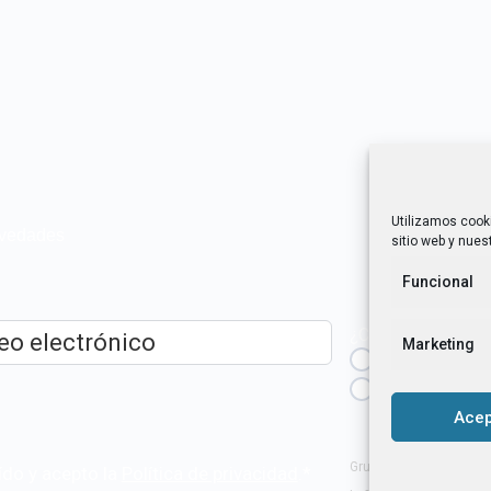
Utilizamos cook
novedades
sitio web y nuest
Funcional
¿Cuál es tu perfil?
Marketing
Emprendedora
ico
*
Técnica/o de a
igualdad [etc.]
Acep
Grupo Tangente S. Coop
ído y acepto la
Política de privacidad
.
*