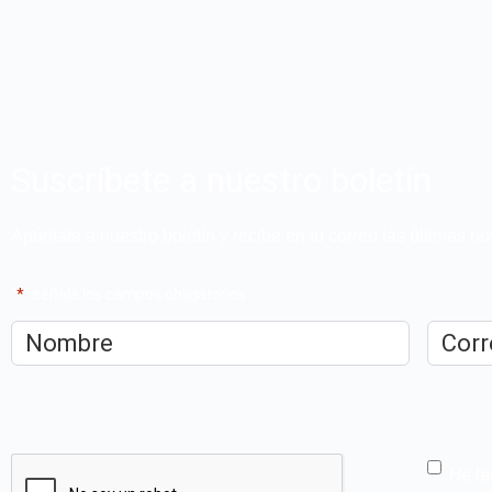
Suscríbete a nuestro boletín
Apúntate a nuestro boletín y recibe en tu correo las últimas 
"
*
" señala los campos obligatorios
Nombre
*
Correo
electrón
CAPTCHA
He le