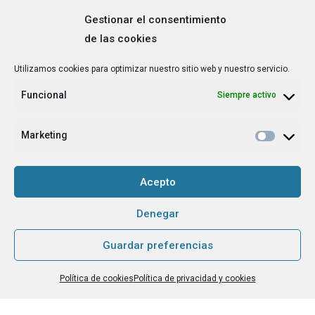
Gestionar el consentimiento
de las cookies
Correo
Utilizamos cookies para optimizar nuestro sitio web y nuestro servicio.
electrónico
*
Funcional
Siempre activo
¿Cuál es tu perfil?
*
Emprendedora
Marketing
Técnica/o de autoempleo, orientación laboral,
igualdad [etc.]
Acepto
CAPTCHA
Denegar
Guardar preferencias
Haz clic para aceptar la validación de reCaptcha.
Política de cookies
Política de privacidad y cookies
He leído y acepto la
Política de privacidad
.
*