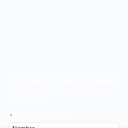
Suscríbete a nuestro boletín
Apúntate a nuestro boletín y recibe en tu correo las
últimas novedades
"
*
" señala los campos obligatorios
Nombre
*