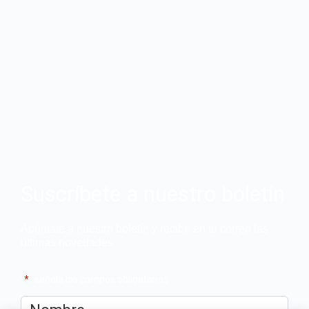
Suscríbete a nuestro boletín
Apúntate a nuestro boletín y recibe en tu correo las
últimas novedades
"
*
" señala los campos obligatorios
Nombre
*