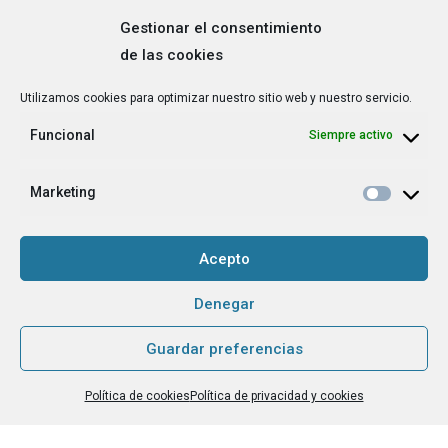
Gestionar el consentimiento
de las cookies
Correo
Utilizamos cookies para optimizar nuestro sitio web y nuestro servicio.
electrónico
*
Funcional
Siempre activo
¿Cuál es tu perfil?
*
Emprendedora
Marketing
Técnica/o de autoempleo, orientación laboral,
igualdad [etc.]
Acepto
CAPTCHA
Denegar
Guardar preferencias
Haz clic para aceptar la validación de reCaptcha.
Política de cookies
Política de privacidad y cookies
He leído y acepto la
Política de privacidad
.
*