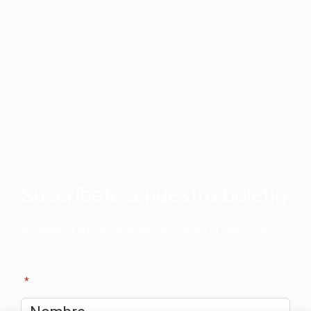
Suscríbete a nuestro boletín
Apúntate a nuestro boletín y recibe en tu correo las
últimas novedades
"
*
" señala los campos obligatorios
Nombre
*