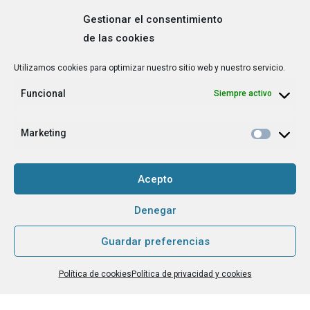
Gestionar el consentimiento
de las cookies
Correo
Utilizamos cookies para optimizar nuestro sitio web y nuestro servicio.
electrónico
*
Funcional
Siempre activo
¿Cuál es tu perfil?
*
Emprendedora
Marketing
Técnica/o de autoempleo, orientación laboral,
igualdad [etc.]
Acepto
CAPTCHA
Denegar
Guardar preferencias
Haz clic para aceptar la validación de reCaptcha.
Política de cookies
Política de privacidad y cookies
He leído y acepto la
Política de privacidad
.
*