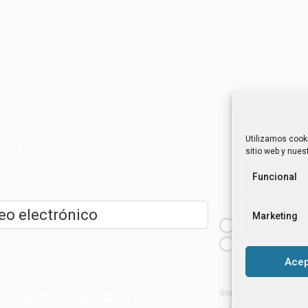
Utilizamos cook
novedades
sitio web y nuest
Funcional
¿Cuál es tu perfil?
Marketing
Emprendedora
ico
*
Técnica/o de a
igualdad [etc.]
Acep
Grupo Tangente S. Coop
ído y acepto la
Política de privacidad
.
*