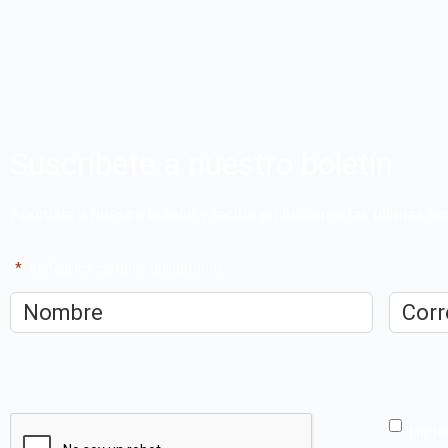
Suscríbete a nuestro boletín
Apúntate a nuestro boletín y recibe en tu correo las últimas 
"
*
" señala los campos obligatorios
Nombre
*
Correo
electrón
CAPTCHA
He le