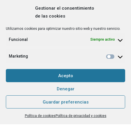
Gestionar el consentimiento
de las cookies
Correo
Utilizamos cookies para optimizar nuestro sitio web y nuestro servicio.
electrónico
*
Funcional
Siempre activo
¿Cuál es tu perfil?
*
Emprendedora
Marketing
Técnica/o de autoempleo, orientación laboral,
igualdad [etc.]
Acepto
CAPTCHA
Denegar
Guardar preferencias
Haz clic para aceptar la validación de reCaptcha.
Política de cookies
Política de privacidad y cookies
He leído y acepto la
Política de privacidad
.
*