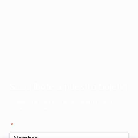
Suscríbete a nuestro boletín
Apúntate a nuestro boletín y recibe en tu correo las
últimas novedades
"
*
" señala los campos obligatorios
Nombre
*