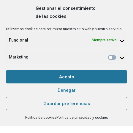
Gestionar el consentimiento
de las cookies
Correo
Utilizamos cookies para optimizar nuestro sitio web y nuestro servicio.
electrónico
*
Funcional
Siempre activo
¿Cuál es tu perfil?
*
Emprendedora
Marketing
Técnica/o de autoempleo, orientación laboral,
igualdad [etc.]
Acepto
CAPTCHA
Denegar
Guardar preferencias
Haz clic para aceptar la validación de reCaptcha.
Política de cookies
Política de privacidad y cookies
He leído y acepto la
Política de privacidad
.
*