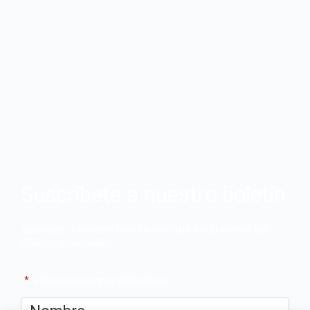
Suscríbete a nuestro boletín
Apúntate a nuestro boletín y recibe en tu correo las
últimas novedades
"
*
" señala los campos obligatorios
Nombre
*