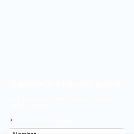
Suscríbete a nuestro boletín
Apúntate a nuestro boletín y recibe en tu correo las
últimas novedades
"
*
" señala los campos obligatorios
Nombre
*