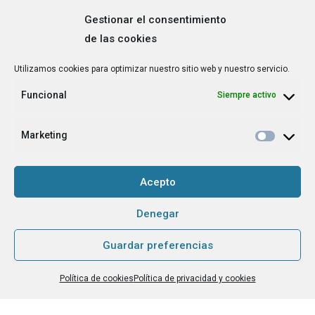
Gestionar el consentimiento
de las cookies
Correo
Utilizamos cookies para optimizar nuestro sitio web y nuestro servicio.
electrónico
*
Funcional
Siempre activo
¿Cuál es tu perfil?
*
Emprendedora
Marketing
Técnica/o de autoempleo, orientación laboral,
igualdad [etc.]
Acepto
CAPTCHA
Denegar
Guardar preferencias
Haz clic para aceptar la validación de reCaptcha.
Política de cookies
Política de privacidad y cookies
He leído y acepto la
Política de privacidad
.
*