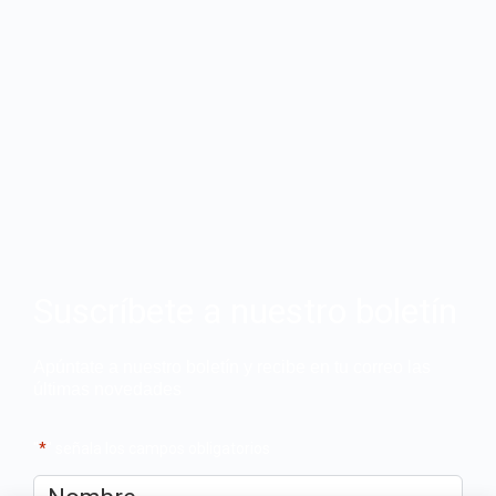
Suscríbete a nuestro boletín
Apúntate a nuestro boletín y recibe en tu correo las
últimas novedades
"
*
" señala los campos obligatorios
Nombre
*