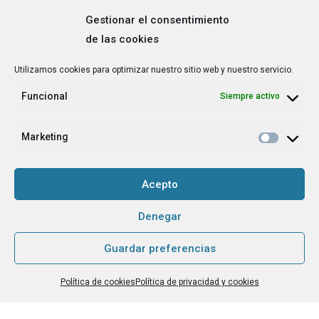
Gestionar el consentimiento
de las cookies
Correo
Utilizamos cookies para optimizar nuestro sitio web y nuestro servicio.
electrónico
*
Funcional
Siempre activo
¿Cuál es tu perfil?
*
Emprendedora
Marketing
Técnica/o de autoempleo, orientación laboral,
igualdad [etc.]
Acepto
CAPTCHA
Denegar
Guardar preferencias
Haz clic para aceptar la validación de reCaptcha.
Política de cookies
Política de privacidad y cookies
He leído y acepto la
Política de privacidad
.
*