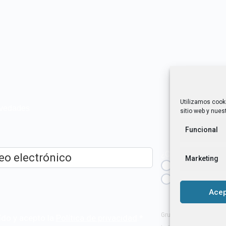
Utilizamos cook
novedades
sitio web y nuest
Funcional
¿Cuál es tu perfil?
Marketing
Emprendedora
ico
*
Técnica/o de a
igualdad [etc.]
Acep
Grupo Tangente S. Coop
ído y acepto la
Política de privacidad
.
*