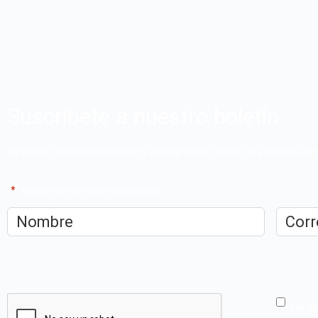
Suscríbete a nuestro boletín
Apúntate a nuestro boletín y recibe en tu correo las últimas 
"
*
" señala los campos obligatorios
Nombre
*
Correo
electrón
CAPTCHA
He le