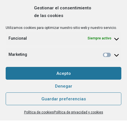
Gestionar el consentimiento
de las cookies
Correo
Utilizamos cookies para optimizar nuestro sitio web y nuestro servicio.
electrónico
*
Funcional
Siempre activo
¿Cuál es tu perfil?
*
Emprendedora
Marketing
Técnica/o de autoempleo, orientación laboral,
igualdad [etc.]
Acepto
CAPTCHA
Denegar
Guardar preferencias
Haz clic para aceptar la validación de reCaptcha.
Política de cookies
Política de privacidad y cookies
He leído y acepto la
Política de privacidad
.
*