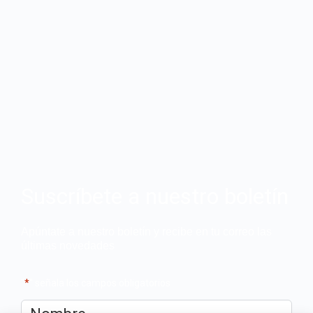
Suscríbete a nuestro boletín
Apúntate a nuestro boletín y recibe en tu correo las
últimas novedades
"
*
" señala los campos obligatorios
Nombre
*