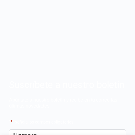
Suscríbete a nuestro boletín
Apúntate a nuestro boletín y recibe en tu correo las
últimas novedades
"
*
" señala los campos obligatorios
Nombre
*