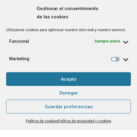
Gestionar el consentimiento
de las cookies
Correo
Utilizamos cookies para optimizar nuestro sitio web y nuestro servicio.
electrónico
*
Funcional
Siempre activo
¿Cuál es tu perfil?
*
Emprendedora
Marketing
Técnica/o de autoempleo, orientación laboral,
igualdad [etc.]
Acepto
CAPTCHA
Denegar
Guardar preferencias
Haz clic para aceptar la validación de reCaptcha.
Política de cookies
Política de privacidad y cookies
He leído y acepto la
Política de privacidad
.
*