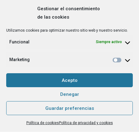
Gestionar el consentimiento
de las cookies
Correo
Utilizamos cookies para optimizar nuestro sitio web y nuestro servicio.
electrónico
*
Funcional
Siempre activo
¿Cuál es tu perfil?
*
Emprendedora
Marketing
Técnica/o de autoempleo, orientación laboral,
igualdad [etc.]
Acepto
CAPTCHA
Denegar
Guardar preferencias
Haz clic para aceptar la validación de reCaptcha.
Política de cookies
Política de privacidad y cookies
He leído y acepto la
Política de privacidad
.
*