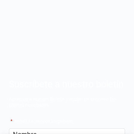
Suscríbete a nuestro boletín
Apúntate a nuestro boletín y recibe en tu correo las
últimas novedades
"
*
" señala los campos obligatorios
Nombre
*