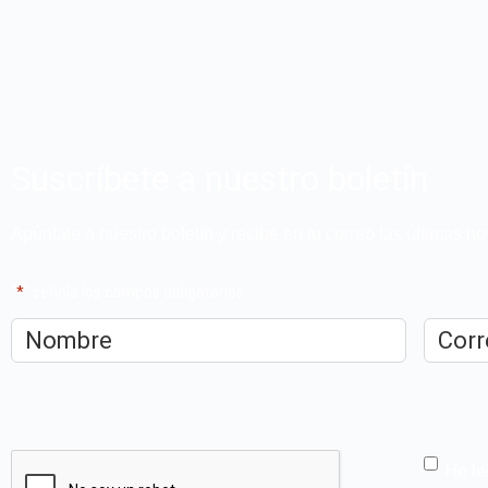
Suscríbete a nuestro boletín
Apúntate a nuestro boletín y recibe en tu correo las últimas 
"
*
" señala los campos obligatorios
Nombre
*
Correo
electrón
CAPTCHA
He le