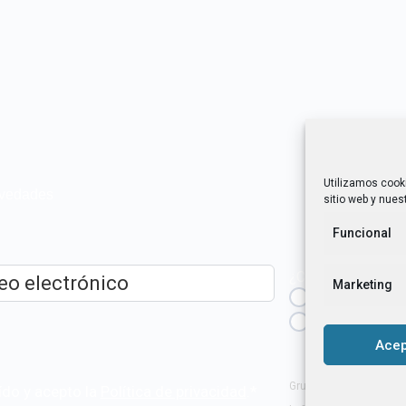
Utilizamos cook
novedades
sitio web y nuest
Funcional
¿Cuál es tu perfil?
Marketing
Emprendedora
ico
*
Técnica/o de a
igualdad [etc.]
Acep
Grupo Tangente S. Coop
ído y acepto la
Política de privacidad
.
*