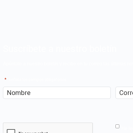
Suscríbete a nuestro boletín
Apúntate a nuestro boletín y recibe en tu correo las últimas 
"
*
" señala los campos obligatorios
Nombre
*
Correo
electrón
CAPTCHA
He le