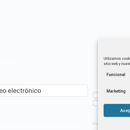
Utilizamos cook
novedades
sitio web y nuest
Funcional
¿Cuál es tu perfil?
Marketing
Emprendedora
ico
*
Técnica/o de a
igualdad [etc.]
Acep
Grupo Tangente S. Coop
ído y acepto la
Política de privacidad
.
*