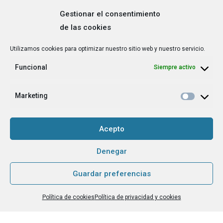
Gestionar el consentimiento
de las cookies
Correo
Utilizamos cookies para optimizar nuestro sitio web y nuestro servicio.
electrónico
*
Funcional
Siempre activo
¿Cuál es tu perfil?
*
Emprendedora
Marketing
Técnica/o de autoempleo, orientación laboral,
igualdad [etc.]
Acepto
CAPTCHA
Denegar
Guardar preferencias
Haz clic para aceptar la validación de reCaptcha.
Política de cookies
Política de privacidad y cookies
He leído y acepto la
Política de privacidad
.
*