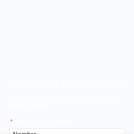
Suscríbete a nuestro boletín
Apúntate a nuestro boletín y recibe en tu correo las
últimas novedades
"
*
" señala los campos obligatorios
Nombre
*