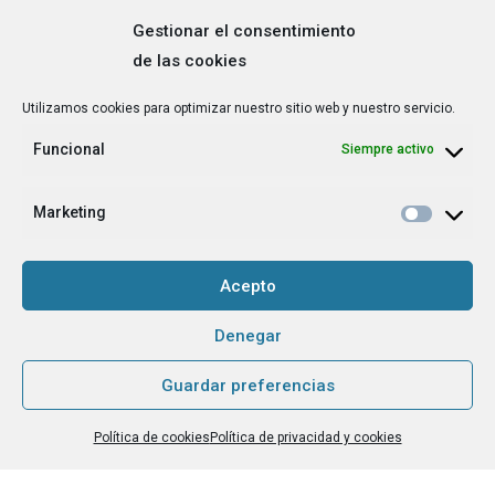
Gestionar el consentimiento
de las cookies
Correo
Utilizamos cookies para optimizar nuestro sitio web y nuestro servicio.
electrónico
*
Funcional
Siempre activo
¿Cuál es tu perfil?
*
Emprendedora
Marketing
Técnica/o de autoempleo, orientación laboral,
igualdad [etc.]
Acepto
CAPTCHA
Denegar
Guardar preferencias
Haz clic para aceptar la validación de reCaptcha.
Política de cookies
Política de privacidad y cookies
He leído y acepto la
Política de privacidad
.
*