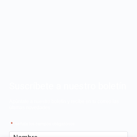
Suscríbete a nuestro boletín
Apúntate a nuestro boletín y recibe en tu correo las
últimas novedades
"
*
" señala los campos obligatorios
Nombre
*