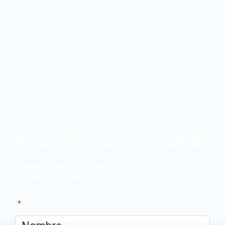
Suscríbete a nuestro boletín
Apúntate a nuestro boletín y recibe en tu correo las
últimas novedades
"
*
" señala los campos obligatorios
Nombre
*