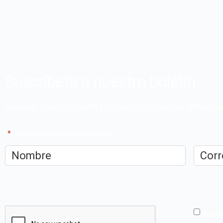
Suscríbete a nuestro boletín
Apúntate a nuestro boletín y recibe en tu correo las últimas 
"
*
" señala los campos obligatorios
Nombre
*
Correo
electrón
CAPTCHA
He le