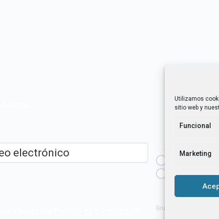
Utilizamos cook
novedades
sitio web y nuest
Funcional
¿Cuál es tu perfil?
Marketing
Emprendedora
ico
*
Técnica/o de a
igualdad [etc.]
Acep
Grupo Tangente S. Coop
ído y acepto la
Política de privacidad
.
*