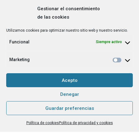
Gestionar el consentimiento
de las cookies
Correo
Utilizamos cookies para optimizar nuestro sitio web y nuestro servicio.
electrónico
*
Funcional
Siempre activo
¿Cuál es tu perfil?
*
Emprendedora
Marketing
Técnica/o de autoempleo, orientación laboral,
igualdad [etc.]
Acepto
CAPTCHA
Denegar
Guardar preferencias
Haz clic para aceptar la validación de reCaptcha.
Política de cookies
Política de privacidad y cookies
He leído y acepto la
Política de privacidad
.
*