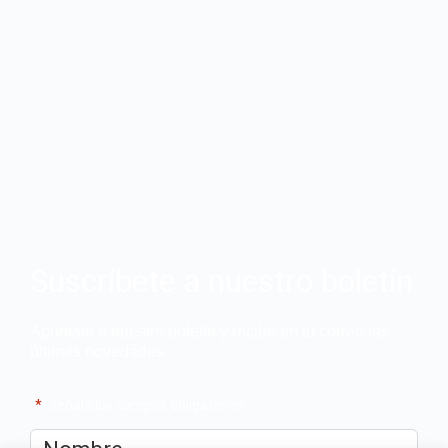
Suscríbete a nuestro boletín
Apúntate a nuestro boletín y recibe en tu correo las
últimas novedades
"
*
" señala los campos obligatorios
Nombre
*