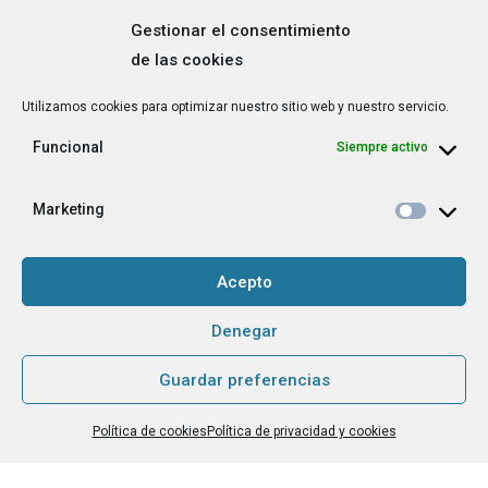
Gestionar el consentimiento
de las cookies
Correo
Utilizamos cookies para optimizar nuestro sitio web y nuestro servicio.
electrónico
*
Funcional
Siempre activo
¿Cuál es tu perfil?
*
Emprendedora
Marketing
Técnica/o de autoempleo, orientación laboral,
igualdad [etc.]
Acepto
CAPTCHA
Denegar
Guardar preferencias
Haz clic para aceptar la validación de reCaptcha.
Política de cookies
Política de privacidad y cookies
He leído y acepto la
Política de privacidad
.
*