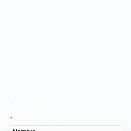
Suscríbete a nuestro boletín
Apúntate a nuestro boletín y recibe en tu correo las
últimas novedades
"
*
" señala los campos obligatorios
Nombre
*