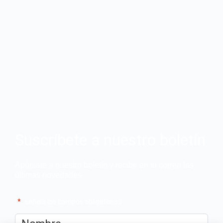
Suscríbete a nuestro boletín
Apúntate a nuestro boletín y recibe en tu correo las
últimas novedades
"
*
" señala los campos obligatorios
Nombre
*