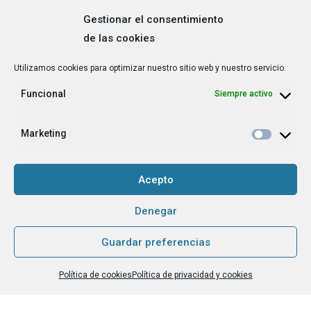
Gestionar el consentimiento
de las cookies
Correo
Utilizamos cookies para optimizar nuestro sitio web y nuestro servicio.
electrónico
*
Funcional
Siempre activo
¿Cuál es tu perfil?
*
Emprendedora
Marketing
Técnica/o de autoempleo, orientación laboral,
igualdad [etc.]
Acepto
CAPTCHA
Denegar
Guardar preferencias
Haz clic para aceptar la validación de reCaptcha.
Política de cookies
Política de privacidad y cookies
He leído y acepto la
Política de privacidad
.
*