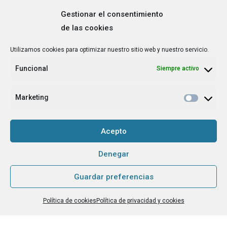
Gestionar el consentimiento
de las cookies
Correo
Utilizamos cookies para optimizar nuestro sitio web y nuestro servicio.
electrónico
*
Funcional
Siempre activo
¿Cuál es tu perfil?
*
Emprendedora
Marketing
Técnica/o de autoempleo, orientación laboral,
igualdad [etc.]
Acepto
CAPTCHA
Denegar
Guardar preferencias
Haz clic para aceptar la validación de reCaptcha.
Política de cookies
Política de privacidad y cookies
He leído y acepto la
Política de privacidad
.
*