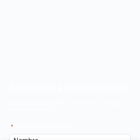
Suscríbete a nuestro boletín
Apúntate a nuestro boletín y recibe en tu correo las
últimas novedades
"
*
" señala los campos obligatorios
Nombre
*