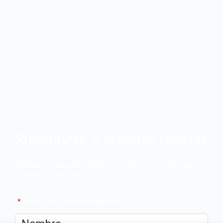
Suscríbete a nuestro boletín
Apúntate a nuestro boletín y recibe en tu correo las
últimas novedades
"
*
" señala los campos obligatorios
Nombre
*