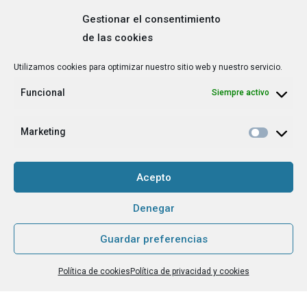
Gestionar el consentimiento
de las cookies
Correo
Utilizamos cookies para optimizar nuestro sitio web y nuestro servicio.
electrónico
*
Funcional
Siempre activo
¿Cuál es tu perfil?
*
Emprendedora
Marketing
Técnica/o de autoempleo, orientación laboral,
igualdad [etc.]
Acepto
CAPTCHA
Denegar
Guardar preferencias
Haz clic para aceptar la validación de reCaptcha.
Política de cookies
Política de privacidad y cookies
He leído y acepto la
Política de privacidad
.
*