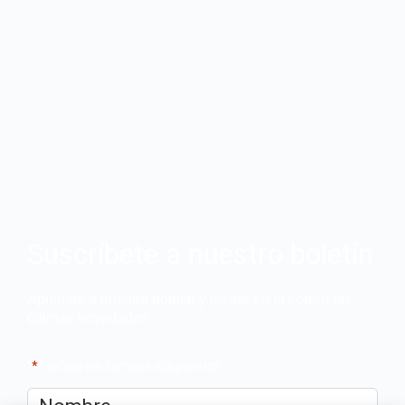
Suscríbete a nuestro boletín
Apúntate a nuestro boletín y recibe en tu correo las
últimas novedades
"
*
" señala los campos obligatorios
Nombre
*