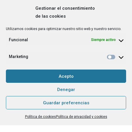
Gestionar el consentimiento
de las cookies
Correo
Utilizamos cookies para optimizar nuestro sitio web y nuestro servicio.
electrónico
*
Funcional
Siempre activo
¿Cuál es tu perfil?
*
Emprendedora
Marketing
Técnica/o de autoempleo, orientación laboral,
igualdad [etc.]
Acepto
CAPTCHA
Denegar
Guardar preferencias
Haz clic para aceptar la validación de reCaptcha.
Política de cookies
Política de privacidad y cookies
He leído y acepto la
Política de privacidad
.
*