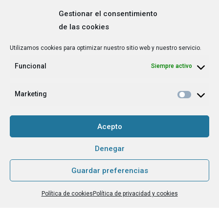
Gestionar el consentimiento
de las cookies
Correo
Utilizamos cookies para optimizar nuestro sitio web y nuestro servicio.
electrónico
*
Funcional
Siempre activo
¿Cuál es tu perfil?
*
Emprendedora
Marketing
Técnica/o de autoempleo, orientación laboral,
igualdad [etc.]
Acepto
CAPTCHA
Denegar
Guardar preferencias
Haz clic para aceptar la validación de reCaptcha.
Política de cookies
Política de privacidad y cookies
He leído y acepto la
Política de privacidad
.
*