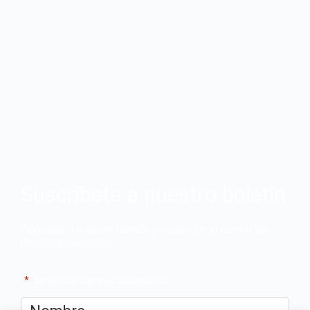
Suscríbete a nuestro boletín
Apúntate a nuestro boletín y recibe en tu correo las
últimas novedades
"
*
" señala los campos obligatorios
Nombre
*