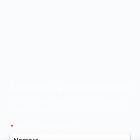
Suscríbete a nuestro boletín
Apúntate a nuestro boletín y recibe en tu correo las
últimas novedades
"
*
" señala los campos obligatorios
Nombre
*