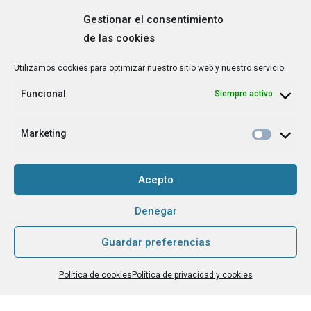
Gestionar el consentimiento
de las cookies
Correo
Utilizamos cookies para optimizar nuestro sitio web y nuestro servicio.
electrónico
*
Funcional
Siempre activo
¿Cuál es tu perfil?
*
Emprendedora
Marketing
Técnica/o de autoempleo, orientación laboral,
igualdad [etc.]
Acepto
CAPTCHA
Denegar
Guardar preferencias
Haz clic para aceptar la validación de reCaptcha.
Política de cookies
Política de privacidad y cookies
He leído y acepto la
Política de privacidad
.
*