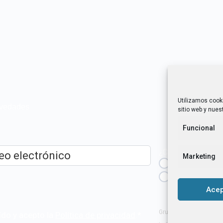
Utilizamos cook
novedades
sitio web y nuest
Funcional
¿Cuál es tu perfil?
Marketing
Emprendedora
ico
*
Técnica/o de a
igualdad [etc.]
Acep
Grupo Tangente S. Coop
ído y acepto la
Política de privacidad
.
*