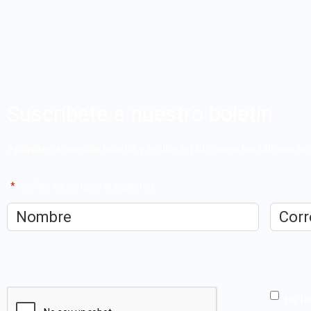
Suscríbete a nuestro boletín
Apúntate a nuestro boletín y recibe en tu correo las últimas 
"
*
" señala los campos obligatorios
Nombre
*
Correo
electrón
CAPTCHA
He le