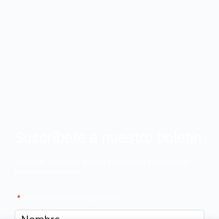
Suscríbete a nuestro boletín
Apúntate a nuestro boletín y recibe en tu correo las
últimas novedades
"
*
" señala los campos obligatorios
Nombre
*