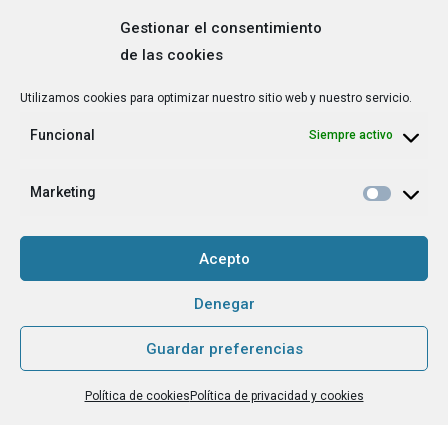
Gestionar el consentimiento
de las cookies
Correo
Utilizamos cookies para optimizar nuestro sitio web y nuestro servicio.
electrónico
*
Funcional
Siempre activo
¿Cuál es tu perfil?
*
Emprendedora
Marketing
Técnica/o de autoempleo, orientación laboral,
igualdad [etc.]
Acepto
CAPTCHA
Denegar
Guardar preferencias
Haz clic para aceptar la validación de reCaptcha.
Política de cookies
Política de privacidad y cookies
He leído y acepto la
Política de privacidad
.
*