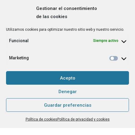
Gestionar el consentimiento
de las cookies
Correo
Utilizamos cookies para optimizar nuestro sitio web y nuestro servicio.
electrónico
*
Funcional
Siempre activo
¿Cuál es tu perfil?
*
Emprendedora
Marketing
Técnica/o de autoempleo, orientación laboral,
igualdad [etc.]
Acepto
CAPTCHA
Denegar
Guardar preferencias
Haz clic para aceptar la validación de reCaptcha.
Política de cookies
Política de privacidad y cookies
He leído y acepto la
Política de privacidad
.
*