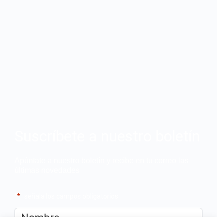
Suscríbete a nuestro boletín
Apúntate a nuestro boletín y recibe en tu correo las
últimas novedades
"
*
" señala los campos obligatorios
Nombre
*