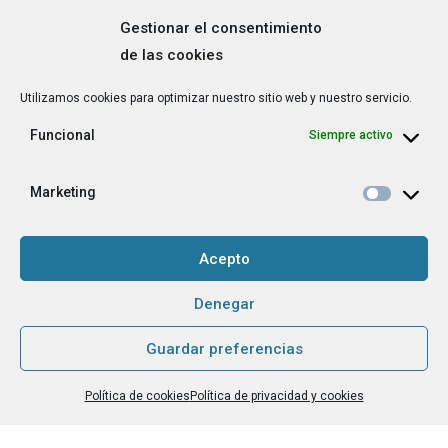
Gestionar el consentimiento
de las cookies
Correo
Utilizamos cookies para optimizar nuestro sitio web y nuestro servicio.
electrónico
*
Funcional
Siempre activo
¿Cuál es tu perfil?
*
Emprendedora
Marketing
Técnica/o de autoempleo, orientación laboral,
igualdad [etc.]
Acepto
CAPTCHA
Denegar
Guardar preferencias
Haz clic para aceptar la validación de reCaptcha.
Política de cookies
Política de privacidad y cookies
He leído y acepto la
Política de privacidad
.
*