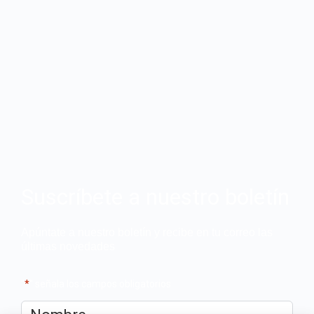
Suscríbete a nuestro boletín
Apúntate a nuestro boletín y recibe en tu correo las
últimas novedades
"
*
" señala los campos obligatorios
Nombre
*