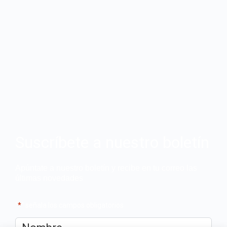
Suscríbete a nuestro boletín
Apúntate a nuestro boletín y recibe en tu correo las
últimas novedades
"
*
" señala los campos obligatorios
Nombre
*