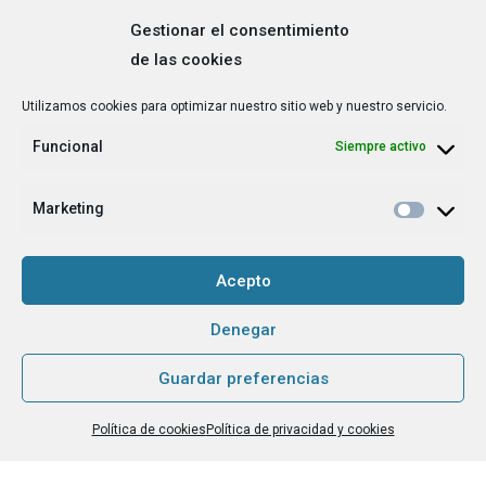
Gestionar el consentimiento
de las cookies
Correo
Utilizamos cookies para optimizar nuestro sitio web y nuestro servicio.
electrónico
*
Funcional
Siempre activo
¿Cuál es tu perfil?
*
Emprendedora
Marketing
Técnica/o de autoempleo, orientación laboral,
igualdad [etc.]
Acepto
CAPTCHA
Denegar
Guardar preferencias
Haz clic para aceptar la validación de reCaptcha.
Política de cookies
Política de privacidad y cookies
He leído y acepto la
Política de privacidad
.
*