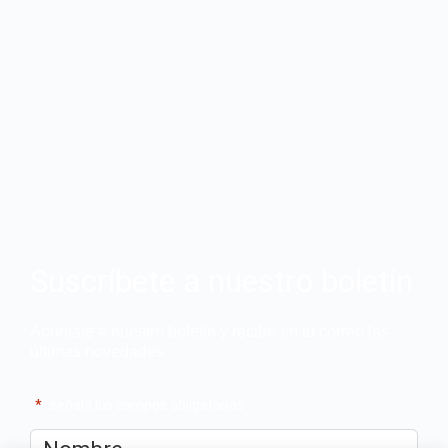
Suscríbete a nuestro boletín
Apúntate a nuestro boletín y recibe en tu correo las
últimas novedades
"
*
" señala los campos obligatorios
Nombre
*