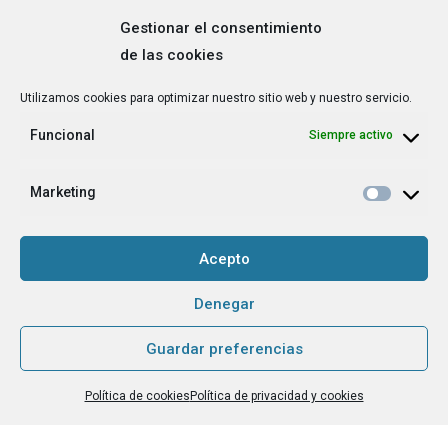
Gestionar el consentimiento
de las cookies
Correo
Utilizamos cookies para optimizar nuestro sitio web y nuestro servicio.
electrónico
*
Funcional
Siempre activo
¿Cuál es tu perfil?
*
Emprendedora
Marketing
Técnica/o de autoempleo, orientación laboral,
igualdad [etc.]
Acepto
CAPTCHA
Denegar
Guardar preferencias
Haz clic para aceptar la validación de reCaptcha.
Política de cookies
Política de privacidad y cookies
He leído y acepto la
Política de privacidad
.
*