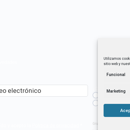
Utilizamos cook
novedades
sitio web y nuest
Funcional
¿Cuál es tu perfil?
Marketing
Emprendedora
ico
*
Técnica/o de a
igualdad [etc.]
Acep
Grupo Tangente S. Coop
ído y acepto la
Política de privacidad
.
*