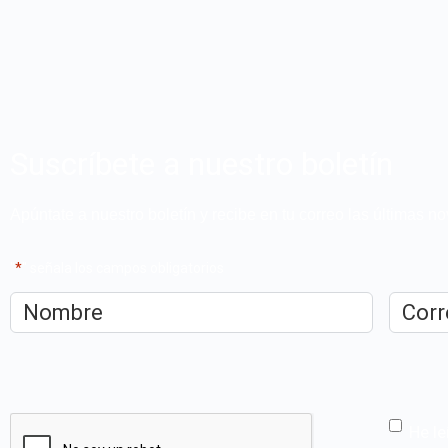
Suscríbete a nuestro boletín
Apúntate a nuestro boletín y recibe en tu correo las últimas 
"
*
" señala los campos obligatorios
Nombre
*
Correo
electrón
CAPTCHA
He le