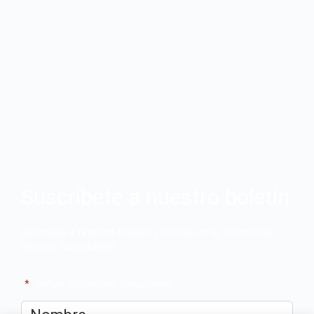
Suscríbete a nuestro boletín
Apúntate a nuestro boletín y recibe en tu correo las
últimas novedades
"
*
" señala los campos obligatorios
Nombre
*