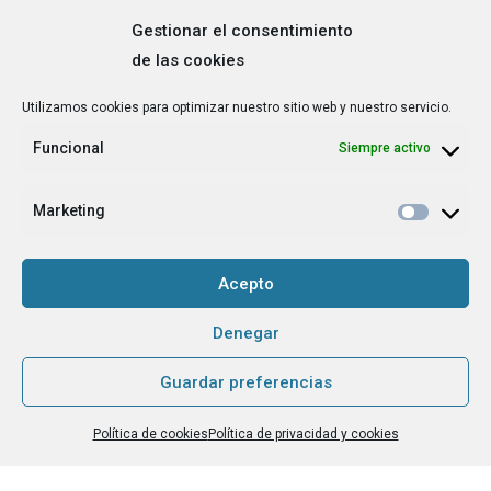
Gestionar el consentimiento
de las cookies
Correo
Utilizamos cookies para optimizar nuestro sitio web y nuestro servicio.
electrónico
*
Funcional
Siempre activo
¿Cuál es tu perfil?
*
Emprendedora
Marketing
Técnica/o de autoempleo, orientación laboral,
igualdad [etc.]
Acepto
CAPTCHA
Denegar
Guardar preferencias
Haz clic para aceptar la validación de reCaptcha.
Política de cookies
Política de privacidad y cookies
He leído y acepto la
Política de privacidad
.
*