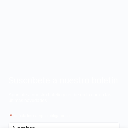
Suscríbete a nuestro boletín
Apúntate a nuestro boletín y recibe en tu correo las
últimas novedades
"
*
" señala los campos obligatorios
Nombre
*