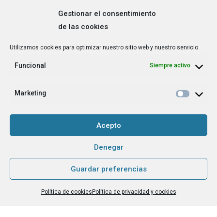
Gestionar el consentimiento
de las cookies
Correo
Utilizamos cookies para optimizar nuestro sitio web y nuestro servicio.
electrónico
*
Funcional
Siempre activo
¿Cuál es tu perfil?
*
Emprendedora
Marketing
Técnica/o de autoempleo, orientación laboral,
igualdad [etc.]
Acepto
CAPTCHA
Denegar
Guardar preferencias
Haz clic para aceptar la validación de reCaptcha.
Política de cookies
Política de privacidad y cookies
He leído y acepto la
Política de privacidad
.
*