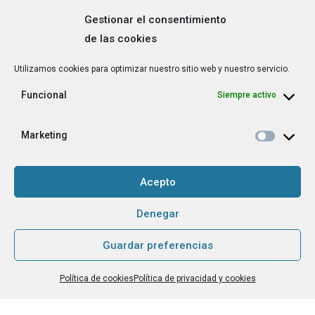
Gestionar el consentimiento
de las cookies
Correo
Utilizamos cookies para optimizar nuestro sitio web y nuestro servicio.
electrónico
*
Funcional
Siempre activo
¿Cuál es tu perfil?
*
Emprendedora
Marketing
Técnica/o de autoempleo, orientación laboral,
igualdad [etc.]
Acepto
CAPTCHA
Denegar
Guardar preferencias
Haz clic para aceptar la validación de reCaptcha.
Política de cookies
Política de privacidad y cookies
He leído y acepto la
Política de privacidad
.
*