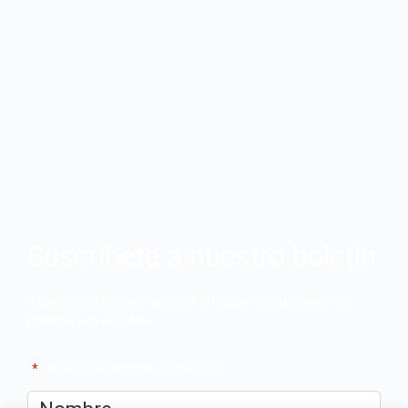
Suscríbete a nuestro boletín
Apúntate a nuestro boletín y recibe en tu correo las
últimas novedades
"
*
" señala los campos obligatorios
Nombre
*