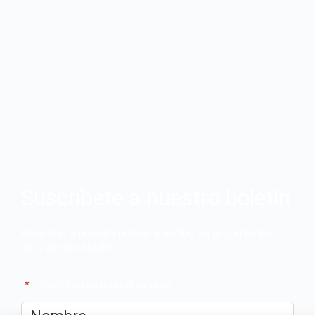
Suscríbete a nuestro boletín
Apúntate a nuestro boletín y recibe en tu correo las
últimas novedades
"
*
" señala los campos obligatorios
Nombre
*