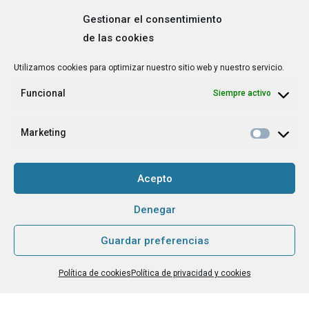
Gestionar el consentimiento
de las cookies
Correo
Utilizamos cookies para optimizar nuestro sitio web y nuestro servicio.
electrónico
*
Funcional
Siempre activo
¿Cuál es tu perfil?
*
Emprendedora
Marketing
Técnica/o de autoempleo, orientación laboral,
igualdad [etc.]
Acepto
CAPTCHA
Denegar
Guardar preferencias
Haz clic para aceptar la validación de reCaptcha.
Política de cookies
Política de privacidad y cookies
He leído y acepto la
Política de privacidad
.
*