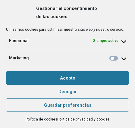
Gestionar el consentimiento
de las cookies
Correo
Utilizamos cookies para optimizar nuestro sitio web y nuestro servicio.
electrónico
*
Funcional
Siempre activo
¿Cuál es tu perfil?
*
Emprendedora
Marketing
Técnica/o de autoempleo, orientación laboral,
igualdad [etc.]
Acepto
CAPTCHA
Denegar
Guardar preferencias
Haz clic para aceptar la validación de reCaptcha.
Política de cookies
Política de privacidad y cookies
He leído y acepto la
Política de privacidad
.
*