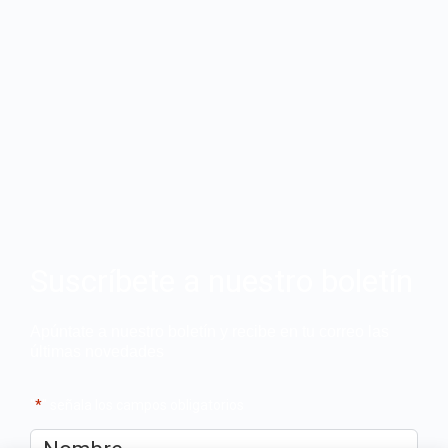
Suscríbete a nuestro boletín
Apúntate a nuestro boletín y recibe en tu correo las
últimas novedades
"
*
" señala los campos obligatorios
Nombre
*