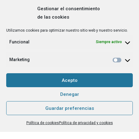
Gestionar el consentimiento
de las cookies
Correo
Utilizamos cookies para optimizar nuestro sitio web y nuestro servicio.
electrónico
*
Funcional
Siempre activo
¿Cuál es tu perfil?
*
Emprendedora
Marketing
Técnica/o de autoempleo, orientación laboral,
igualdad [etc.]
Acepto
CAPTCHA
Denegar
Guardar preferencias
Haz clic para aceptar la validación de reCaptcha.
Política de cookies
Política de privacidad y cookies
He leído y acepto la
Política de privacidad
.
*