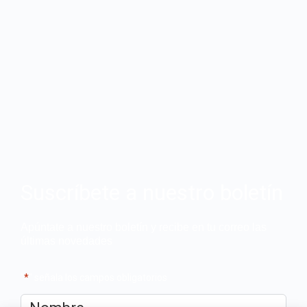
Suscríbete a nuestro boletín
Apúntate a nuestro boletín y recibe en tu correo las
últimas novedades
"
*
" señala los campos obligatorios
Nombre
*