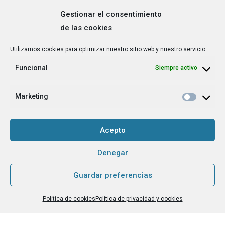
Gestionar el consentimiento
de las cookies
Correo
Utilizamos cookies para optimizar nuestro sitio web y nuestro servicio.
electrónico
*
Funcional
Siempre activo
¿Cuál es tu perfil?
*
Emprendedora
Marketing
Técnica/o de autoempleo, orientación laboral,
igualdad [etc.]
Acepto
CAPTCHA
Denegar
Guardar preferencias
Haz clic para aceptar la validación de reCaptcha.
Política de cookies
Política de privacidad y cookies
He leído y acepto la
Política de privacidad
.
*