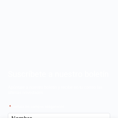
Suscríbete a nuestro boletín
Apúntate a nuestro boletín y recibe en tu correo las
últimas novedades
"
*
" señala los campos obligatorios
Nombre
*