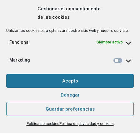
Gestionar el consentimiento
de las cookies
Correo
Utilizamos cookies para optimizar nuestro sitio web y nuestro servicio.
electrónico
*
Funcional
Siempre activo
¿Cuál es tu perfil?
*
Emprendedora
Marketing
Técnica/o de autoempleo, orientación laboral,
igualdad [etc.]
Acepto
CAPTCHA
Denegar
Guardar preferencias
Haz clic para aceptar la validación de reCaptcha.
Política de cookies
Política de privacidad y cookies
He leído y acepto la
Política de privacidad
.
*