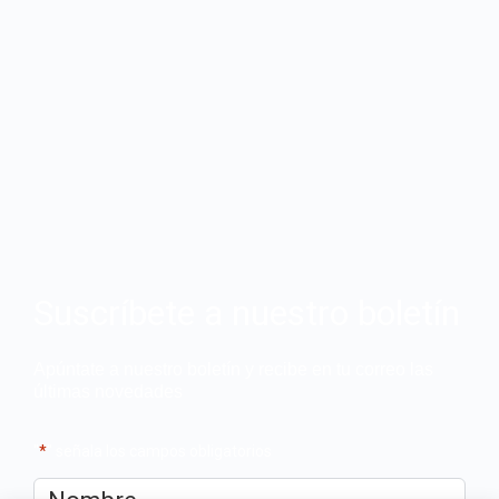
Suscríbete a nuestro boletín
Apúntate a nuestro boletín y recibe en tu correo las
últimas novedades
"
*
" señala los campos obligatorios
Nombre
*