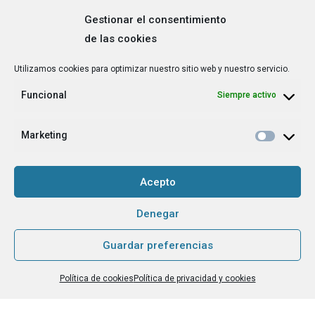
Gestionar el consentimiento
de las cookies
Correo
Utilizamos cookies para optimizar nuestro sitio web y nuestro servicio.
electrónico
*
Funcional
Siempre activo
¿Cuál es tu perfil?
*
Emprendedora
Marketing
Técnica/o de autoempleo, orientación laboral,
igualdad [etc.]
Acepto
CAPTCHA
Denegar
Guardar preferencias
Haz clic para aceptar la validación de reCaptcha.
Política de cookies
Política de privacidad y cookies
He leído y acepto la
Política de privacidad
.
*