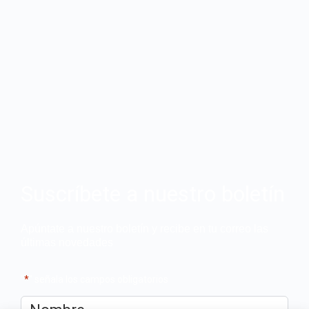
Suscríbete a nuestro boletín
Apúntate a nuestro boletín y recibe en tu correo las
últimas novedades
"
*
" señala los campos obligatorios
Nombre
*