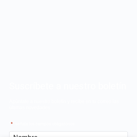
Suscríbete a nuestro boletín
Apúntate a nuestro boletín y recibe en tu correo las
últimas novedades
"
*
" señala los campos obligatorios
Nombre
*