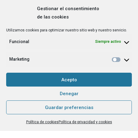
Gestionar el consentimiento
de las cookies
Correo
Utilizamos cookies para optimizar nuestro sitio web y nuestro servicio.
electrónico
*
Funcional
Siempre activo
¿Cuál es tu perfil?
*
Emprendedora
Marketing
Técnica/o de autoempleo, orientación laboral,
igualdad [etc.]
Acepto
CAPTCHA
Denegar
Guardar preferencias
Haz clic para aceptar la validación de reCaptcha.
Política de cookies
Política de privacidad y cookies
He leído y acepto la
Política de privacidad
.
*