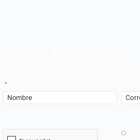
Suscríbete a nuestro boletín
Apúntate a nuestro boletín y recibe en tu correo las últimas 
"
*
" señala los campos obligatorios
Nombre
*
Correo
electrón
CAPTCHA
He le