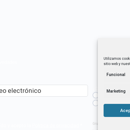
Utilizamos cook
novedades
sitio web y nuest
Funcional
¿Cuál es tu perfil?
Marketing
Emprendedora
ico
*
Técnica/o de a
igualdad [etc.]
Acep
Grupo Tangente S. Coop
ído y acepto la
Política de privacidad
.
*