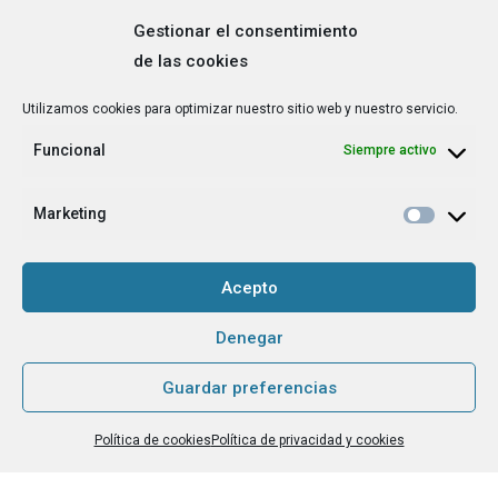
Gestionar el consentimiento
de las cookies
Correo
Utilizamos cookies para optimizar nuestro sitio web y nuestro servicio.
electrónico
*
Funcional
Siempre activo
¿Cuál es tu perfil?
*
Emprendedora
Marketing
Técnica/o de autoempleo, orientación laboral,
igualdad [etc.]
Acepto
CAPTCHA
Denegar
Guardar preferencias
Haz clic para aceptar la validación de reCaptcha.
Política de cookies
Política de privacidad y cookies
He leído y acepto la
Política de privacidad
.
*