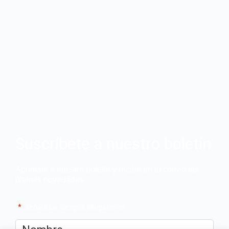
Suscríbete a nuestro boletín
Apúntate a nuestro boletín y recibe en tu correo las
últimas novedades
"
*
" señala los campos obligatorios
Nombre
*